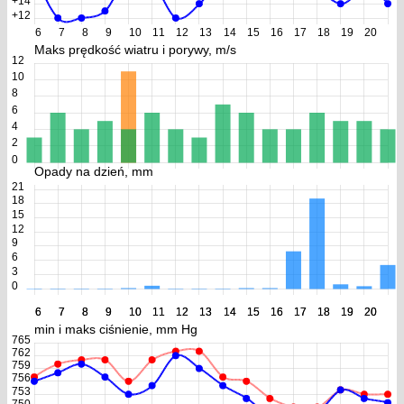
+14
+12
6
7
8
9
10
11
12
13
14
15
16
17
18
19
20
Maks prędkość wiatru i porywy, m/s
12
10
8
6
4
2
0
Opady na dzień, mm
21
18
15
12
9
6
3
0
6
6
7
7
8
8
9
9
10
10
11
11
12
12
13
13
14
14
15
15
16
16
17
17
18
18
19
19
20
20
min i maks ciśnienie, mm Hg
765
762
759
756
753
750