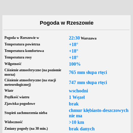
Pogoda w Rzeszowie
22:30
Pogoda w Rzeszowie w
Warszawa
+18°
Temperatura powietrza
+18°
Temperatura komfortowa
+18°
Temperatura rosy
100%
Wilgotność
Ciśnienie atmosferyczne (na poziomie
765 mm słupa rtęci
morza)
Ciśnienie atmosferyczne (na stacji
747 mm słupa rtęci
meteorologicznej)
wschodni
Wiatr
1 Węzeł
Prędkość wiatru
brak
Zjawiska pogodowe
chmur kłębiasto-deszczowych
Stopień zachmurzenia nieba
nie ma
>10 km
Widoczność
brak danych
Zmiany pogody (na 30 min.)