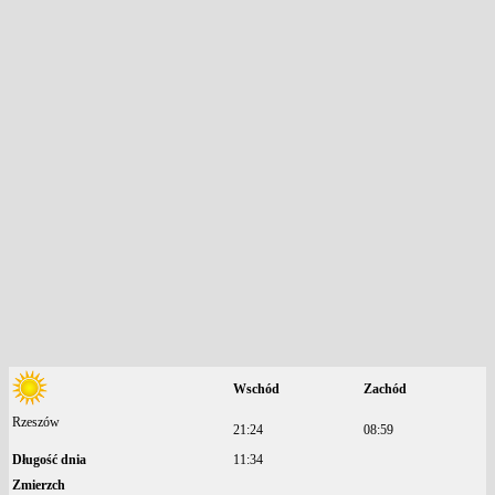
Wschód
Zachód
Rzeszów
21:24
08:59
Długość dnia
11:34
Zmierzch