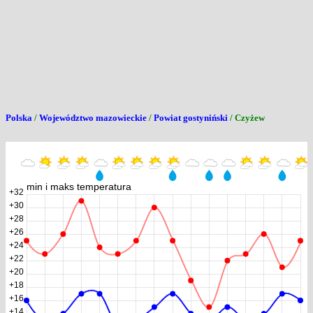
Polska
/
Województwo mazowieckie
/
Powiat gostyniński
/ Czyżew
min i maks temperatura
+32
+30
+28
+26
+24
+22
+20
+18
+16
+14