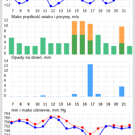
+12
7
8
9
10
11
12
13
14
15
16
17
18
19
20
21
Maks prędkość wiatru i porywy, m/s
12
10
8
6
4
2
0
Opady na dzień, mm
14
12
10
8
6
4
2
0
7
7
8
8
9
9
10
10
11
11
12
12
13
13
14
14
15
15
16
16
17
17
18
18
19
19
20
20
21
21
min i maks ciśnienie, mm Hg
764
760
756
752
748
744