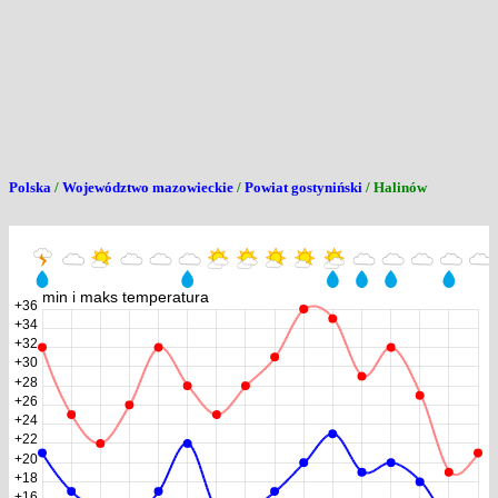
Polska
/
Województwo mazowieckie
/
Powiat gostyniński
/ Halinów
min i maks temperatura
+36
+34
+32
+30
+28
+26
+24
+22
+20
+18
+16