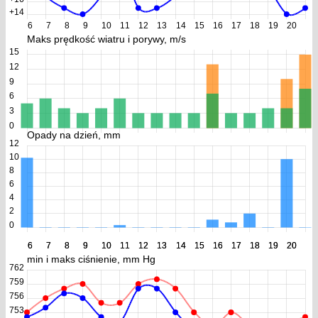
+14
6
7
8
9
10
11
12
13
14
15
16
17
18
19
20
Maks prędkość wiatru i porywy, m/s
15
12
9
6
3
0
Opady na dzień, mm
12
10
8
6
4
2
0
6
6
7
7
8
8
9
9
10
10
11
11
12
12
13
13
14
14
15
15
16
16
17
17
18
18
19
19
20
20
min i maks ciśnienie, mm Hg
762
759
756
753