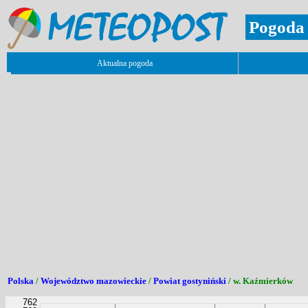
Pogoda 
Aktualna pogoda
Polska
/
Województwo mazowieckie
/
Powiat gostyniński
/ w. Kaźmierków