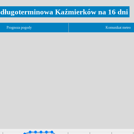
długoterminowa Kaźmierków na 16 dni
Prognoza pogody
Komunikat meteo