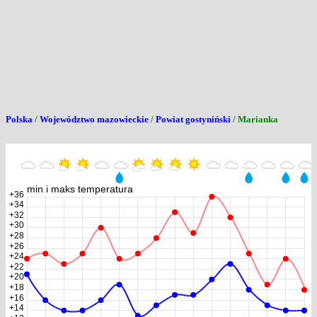
Polska
/
Województwo mazowieckie
/
Powiat gostyniński
/ Marianka
min i maks temperatura
+36
+34
+32
+30
+28
+26
+24
+22
+20
+18
+16
+14