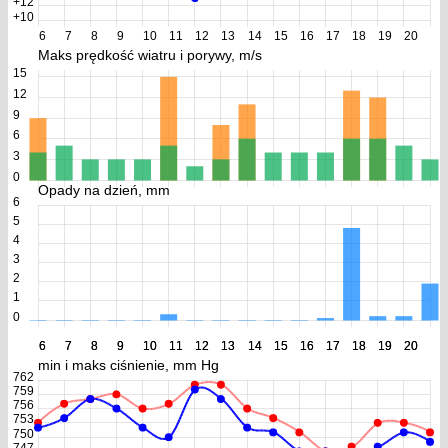
+12
+10
6
7
8
9
10
11
12
13
14
15
16
17
18
19
20
Maks prędkość wiatru i porywy, m/s
15
12
9
6
3
0
Opady na dzień, mm
6
5
4
3
2
1
0
6
6
7
7
8
8
9
9
10
10
11
11
12
12
13
13
14
14
15
15
16
16
17
17
18
18
19
19
20
20
min i maks ciśnienie, mm Hg
762
759
756
753
750
747