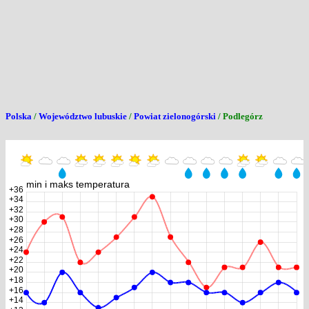
Polska
/
Województwo lubuskie
/
Powiat zielonogórski
/ Podlegórz
min i maks temperatura
+36
+34
+32
+30
+28
+26
+24
+22
+20
+18
+16
+14