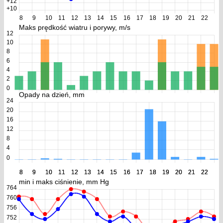
+12
+10
8
9
10
11
12
13
14
15
16
17
18
19
20
21
22
Maks prędkość wiatru i porywy, m/s
12
10
8
6
4
2
0
Opady na dzień, mm
24
20
16
12
8
4
0
8
8
9
9
10
10
11
11
12
12
13
13
14
14
15
15
16
16
17
17
18
18
19
19
20
20
21
21
22
22
min i maks ciśnienie, mm Hg
764
760
756
752