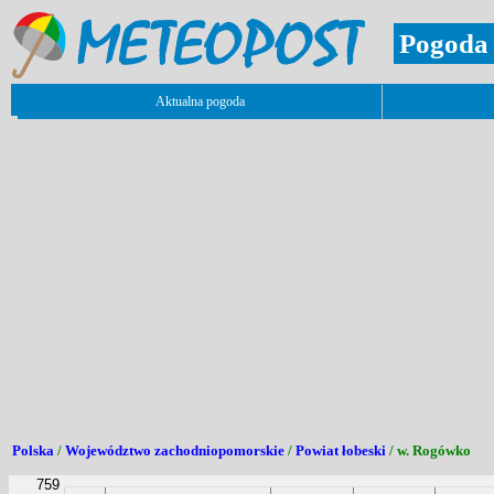
Pogoda 
Aktualna pogoda
Polska
/
Województwo zachodniopomorskie
/
Powiat łobeski
/ w. Rogówko