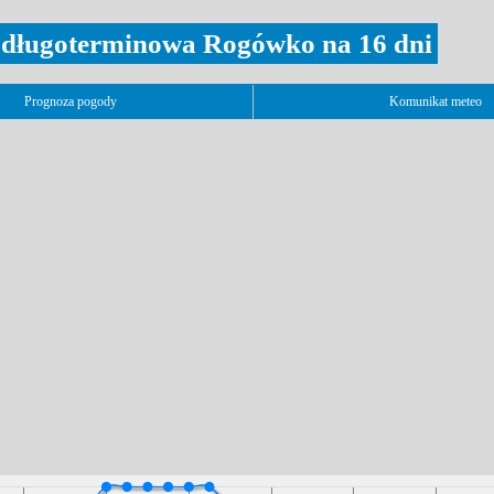
długoterminowa Rogówko na 16 dni
Prognoza pogody
Komunikat meteo