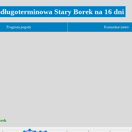
długoterminowa Stary Borek na 16 dni
Prognoza pogody
Komunikat meteo
orek