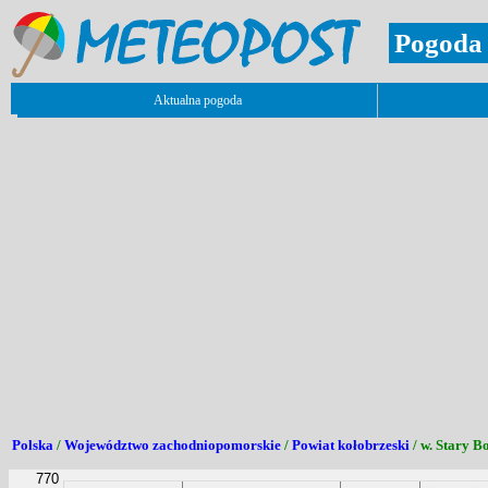
Pogoda 
Aktualna pogoda
Polska
/
Województwo zachodniopomorskie
/
Powiat kołobrzeski
/ w. Stary B