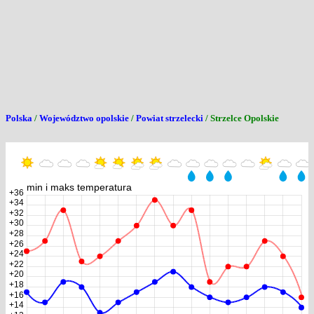
Polska
/
Województwo opolskie
/
Powiat strzelecki
/ Strzelce Opolskie
min i maks temperatura
+36
+34
+32
+30
+28
+26
+24
+22
+20
+18
+16
+14