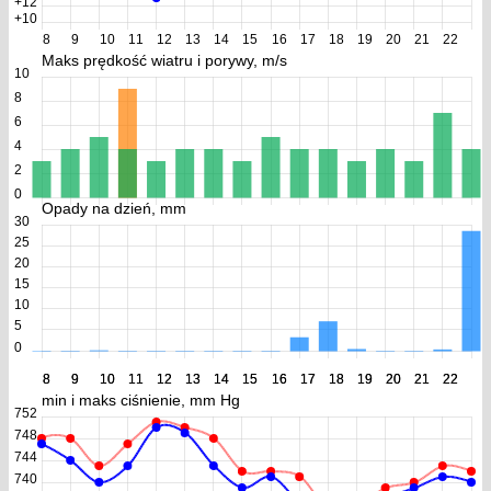
+12
+10
8
9
10
11
12
13
14
15
16
17
18
19
20
21
22
Maks prędkość wiatru i porywy, m/s
10
8
6
4
2
0
Opady na dzień, mm
30
25
20
15
10
5
0
8
8
9
9
10
10
11
11
12
12
13
13
14
14
15
15
16
16
17
17
18
18
19
19
20
20
21
21
22
22
min i maks ciśnienie, mm Hg
752
748
744
740