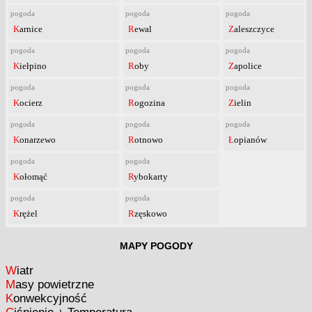
pogoda
pogoda
pogoda
Karnice
Rewal
Zaleszczyce
pogoda
pogoda
pogoda
Kiełpino
Roby
Zapolice
pogoda
pogoda
pogoda
Kocierz
Rogozina
Zielin
pogoda
pogoda
pogoda
Konarzewo
Rotnowo
Łopianów
pogoda
pogoda
Kołomąć
Rybokarty
pogoda
pogoda
Krężel
Rzęskowo
MAPY POGODY
Wiatr
Masy powietrzne
Konwekcyjność