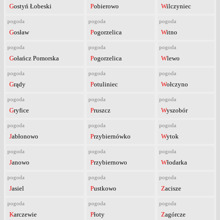
Gostyń Łobeski
Pobierowo
Wilczyniec
pogoda
pogoda
pogoda
Gosław
Pogorzelica
Witno
pogoda
pogoda
pogoda
Gołańcz Pomorska
Pogorzelica
Wlewo
pogoda
pogoda
pogoda
Grądy
Potuliniec
Wołczyno
pogoda
pogoda
pogoda
Gryfice
Pruszcz
Wyszobór
pogoda
pogoda
pogoda
Jabłonowo
Przybiernówko
Wytok
pogoda
pogoda
pogoda
Janowo
Przybiernowo
Włodarka
pogoda
pogoda
pogoda
Jasiel
Pustkowo
Zacisze
pogoda
pogoda
pogoda
Karczewie
Płoty
Zagórcze