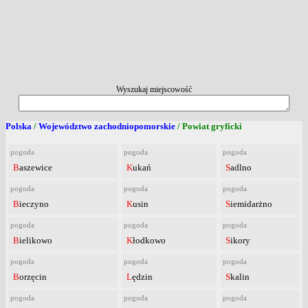
Wyszukaj miejscowość
Polska
/
Województwo zachodniopomorskie
/ Powiat gryficki
pogoda
pogoda
pogoda
Baszewice
Kukań
Sadlno
pogoda
pogoda
pogoda
Bieczyno
Kusin
Siemidarżno
pogoda
pogoda
pogoda
Bielikowo
Kłodkowo
Sikory
pogoda
pogoda
pogoda
Borzęcin
Lędzin
Skalin
pogoda
pogoda
pogoda