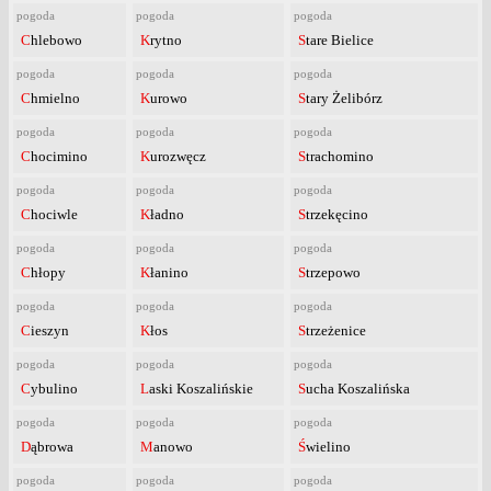
pogoda
pogoda
pogoda
Chlebowo
Krytno
Stare Bielice
pogoda
pogoda
pogoda
Chmielno
Kurowo
Stary Żelibórz
pogoda
pogoda
pogoda
Chocimino
Kurozwęcz
Strachomino
pogoda
pogoda
pogoda
Chociwle
Kładno
Strzekęcino
pogoda
pogoda
pogoda
Chłopy
Kłanino
Strzepowo
pogoda
pogoda
pogoda
Cieszyn
Kłos
Strzeżenice
pogoda
pogoda
pogoda
Cybulino
Laski Koszalińskie
Sucha Koszalińska
pogoda
pogoda
pogoda
Dąbrowa
Manowo
Świelino
pogoda
pogoda
pogoda