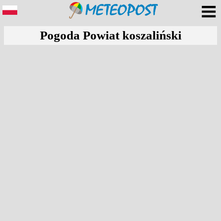
Pogoda Powiat koszaliński