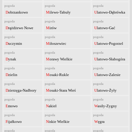
pogoda
pogoda
pogoda
Dobrzankowo
Milewo-Tabuły
Ulatowo-Dąbrówka
pogoda
pogoda
pogoda
Drążdżewo Nowe
Mirów
Ulatowo-Gać
pogoda
pogoda
pogoda
Duczymin
Miłoszewiec
Ulatowo-Pogorzel
pogoda
pogoda
pogoda
Dynak
Morawy Wielkie
Ulatowo-Słabogóra
pogoda
pogoda
pogoda
Dzielin
Mosaki-Rukle
Ulatowo-Zalesie
pogoda
pogoda
pogoda
Dzierzęga-Nadbory
Mosaki-Stara Wieś
Ulatowo-Żyły
pogoda
pogoda
pogoda
Emowo
Nakieł
Wasiły-Zygny
pogoda
pogoda
pogoda
Fijałkowo
Niskie Wielkie
Węgra
pogoda
pogoda
pogoda