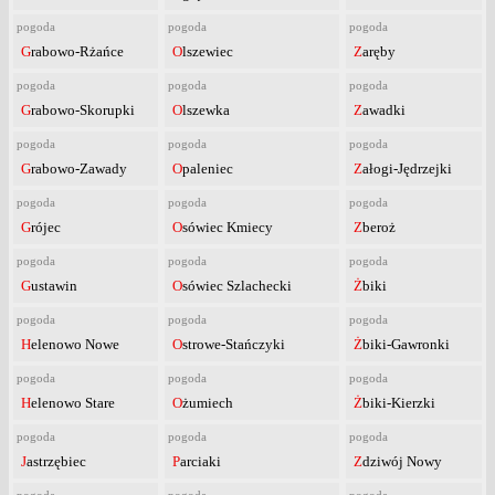
pogoda
pogoda
pogoda
Grabowo-Rżańce
Olszewiec
Zaręby
pogoda
pogoda
pogoda
Grabowo-Skorupki
Olszewka
Zawadki
pogoda
pogoda
pogoda
Grabowo-Zawady
Opaleniec
Załogi-Jędrzejki
pogoda
pogoda
pogoda
Grójec
Osówiec Kmiecy
Zberoż
pogoda
pogoda
pogoda
Gustawin
Osówiec Szlachecki
Żbiki
pogoda
pogoda
pogoda
Helenowo Nowe
Ostrowe-Stańczyki
Żbiki-Gawronki
pogoda
pogoda
pogoda
Helenowo Stare
Ożumiech
Żbiki-Kierzki
pogoda
pogoda
pogoda
Jastrzębiec
Parciaki
Zdziwój Nowy