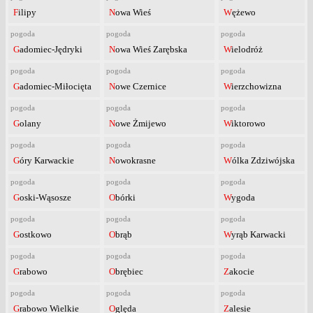
Filipy
Nowa Wieś
Wężewo
pogoda
pogoda
pogoda
Gadomiec-Jędryki
Nowa Wieś Zarębska
Wielodróż
pogoda
pogoda
pogoda
Gadomiec-Miłocięta
Nowe Czernice
Wierzchowizna
pogoda
pogoda
pogoda
Golany
Nowe Żmijewo
Wiktorowo
pogoda
pogoda
pogoda
Góry Karwackie
Nowokrasne
Wólka Zdziwójska
pogoda
pogoda
pogoda
Goski-Wąsosze
Obórki
Wygoda
pogoda
pogoda
pogoda
Gostkowo
Obrąb
Wyrąb Karwacki
pogoda
pogoda
pogoda
Grabowo
Obrębiec
Zakocie
pogoda
pogoda
pogoda
Grabowo Wielkie
Oględa
Zalesie