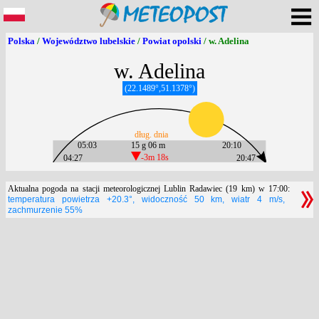
Polska
/
Województwo lubelskie
/
Powiat opolski
/ w. Adelina
w. Adelina
(22.1489°,51.1378°)
dług. dnia
05:03
15 g 06 m
20:10
04:27
-3m 18s
20:47
Aktualna pogoda na stacji meteorologicznej Lublin Radawiec (19 km) w 17:00:
temperatura powietrza +20.3°, widoczność 50 km, wiatr 4 m/s,
zachmurzenie 55%