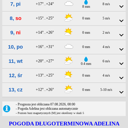
7, pi
+17°..+24°
8 m/s
8 mm
8,
so
+15°..+25°
0 mm
5 m/s
9,
ni
+14°..+26°
0 mm
2 m/s
10, po
+16°..+31°
0 mm
4 m/s
11, wt
+20°..+27°
6 m/s
0.4 mm
12, śr
+13°..+25°
0 mm
4 m/s
13, cz
+12°..+26°
0 mm
5-10 m/s
- Prognoza jest obliczana 07.08.2026, 08:00
- Pogoda Adelina jest obliczana automatycznie
-
Poziom burz magnetycznych [M] jest określony w skali 5
POGODA DŁUGOTERMINOWA ADELINA