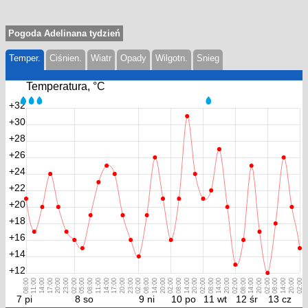
Pogoda Adelinana tydzień
Temper.
Ciśnien.
Wiatr
Opady
Wilgotn.
Snieg
Temperatura, °С
+32
+30
+28
+26
+24
+22
+20
+18
+16
+14
+12
08:00
11:00
14:00
17:00
20:00
23:00
02:00
05:00
08:00
11:00
14:00
17:00
20:00
23:00
02:00
08:00
14:00
20:00
02:00
08:00
14:00
20:00
02:00
08:00
14:00
20:00
02:00
08:00
14:00
20:00
02:00
08:00
14:00
20:00
02:00
7 pi
8 so
9 ni
10 po
11 wt
12 śr
13 cz