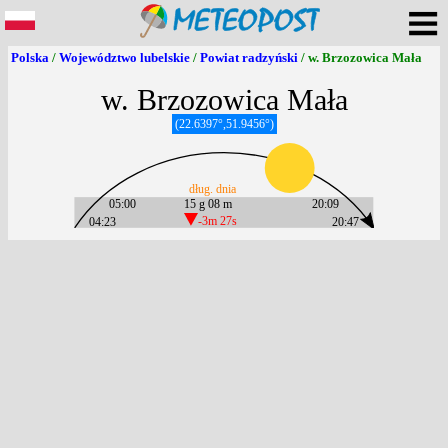
Polska
/
Województwo lubelskie
/
Powiat radzyński
/ w. Brzozowica Mała
w. Brzozowica Mała
(22.6397°,51.9456°)
dług. dnia
05:00
15 g 08 m
20:09
04:23
-3m 27s
20:47