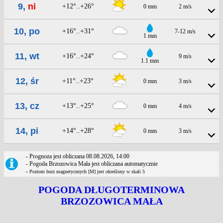
9,
ni
+12°..+26°
0 mm
2 m/s
10, po
+16°..+31°
7-12 m/s
1 mm
11, wt
+16°..+24°
9 m/s
1.1 mm
12, śr
+11°..+23°
0 mm
3 m/s
13, cz
+13°..+25°
0 mm
4 m/s
14, pi
+14°..+28°
0 mm
3 m/s
- Prognoza jest obliczana 08.08.2026, 14:00
- Pogoda Brzozowica Mała jest obliczana automatycznie
-
Poziom burz magnetycznych [M] jest określony w skali 5
POGODA DŁUGOTERMINOWA
BRZOZOWICA MAŁA