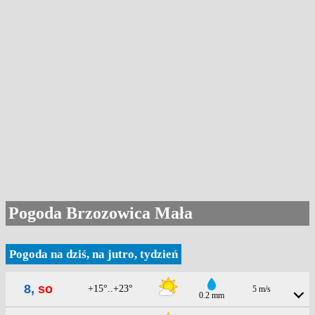
Pogoda Brzozowica Mała
Pogoda na dziś, na jutro, tydzień
8,
so
+15°..+23°
5 m/s
0.2 mm