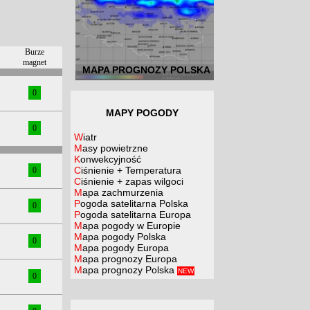
Burze
magnet
MAPA PROGNOZY POLSKA
0
MAPY POGODY
0
Wiatr
Masy powietrzne
Konwekcyjność
Ciśnienie + Temperatura
0
Ciśnienie + zapas wilgoci
Mapa zachmurzenia
Pogoda satelitarna Polska
0
Pogoda satelitarna Europa
Mapa pogody w Europie
Mapa pogody Polska
0
Mapa pogody Europa
Mapa prognozy Europa
Mapa prognozy Polska
NEW
0