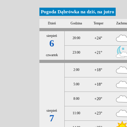
Pogoda Dąbrówka na dziś, na jutro
Dzień
Godzina
Temper
Zachmu
sierpień
20:00
+24°
6
23:00
+21°
czwartek
2:00
+18°
5:00
+18°
8:00
+20°
sierpień
11:00
+23°
7