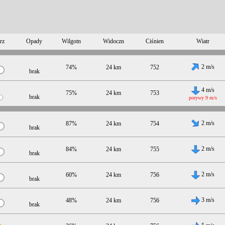
rz
Opady
Wilgotn
Widoczn
Ciśnien
Wiatr
2 m/s
74%
24 km
752
brak
4 m/s
75%
24 km
753
brak
porywy 9 m/s
2 m/s
87%
24 km
754
brak
2 m/s
84%
24 km
755
brak
2 m/s
60%
24 km
756
brak
3 m/s
48%
24 km
756
brak