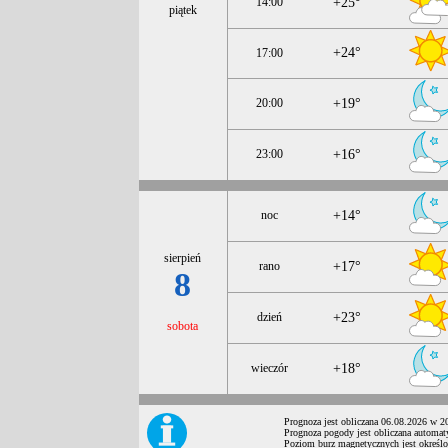
14:00
+25°
piątek
+24°
17:00
20:00
+19°
23:00
+16°
noc
+14°
sierpień
rano
+17°
8
dzień
+23°
sobota
wieczór
+18°
Prognoza jest obliczana 06.08.2026 w 2
Prognoza pogody jest obliczana automat
Poziom burz magnetycznych jest określo