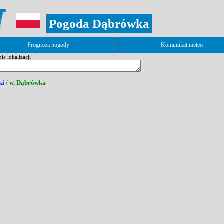
Pogoda Dąbrówka
Prognoza pogody
Komunikat meteo
e lokalizacji
ki
/ w. Dąbrówka