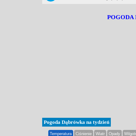
POGODA
Pogoda Dąbrówka na tydzień
Temperatura
Ciśnienie
Wiatr
Opady
Wilgot