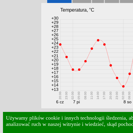
Temperatura, °С
+30
+29
+28
+27
+26
+25
+24
+23
+22
+21
+20
+19
+18
+17
+16
+15
+14
+13
20:00
23:00
02:00
05:00
08:00
11:00
14:00
17:00
20:00
23:00
02:00
08:00
6 cz
7 pi
8 so
pogoda
w Polsce
Używamy plików cookie i innych technologii śledzenia, ab
analizować ruch w naszej witrynie i wiedzieć, skąd pocho
Meteopost © 2014-2026|
Księga gości