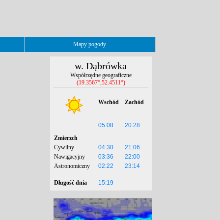
Mapy pogody
w. Dąbrówka
Współrzędne geograficzne
(19.3567°,52.4511°)
Wschód
Zachód
05:08
20:28
Zmierzch
Cywilny
04:30
21:06
Nawigacyjny
03:36
22:00
Astronomiczny
02:22
23:14
Długość dnia
15:19