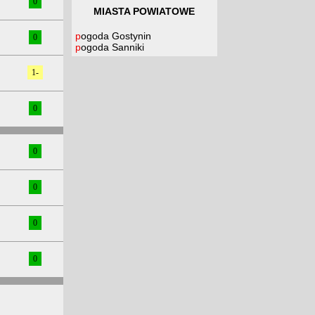
0
MIASTA POWIATOWE
pogoda Gostynin
0
pogoda Sanniki
1-
0
0
0
0
0