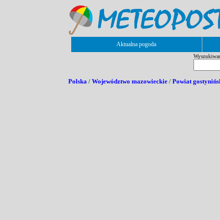
Aktualna pogoda
Wyszukiwani
Polska
/
Województwo mazowieckie
/
Powiat gostynińs