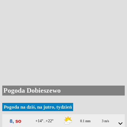
Pogoda Dobieszewo
Pogoda na dziś, na jutro, tydzień
8,
so
+14°..+22°
0.1 mm
3 m/s