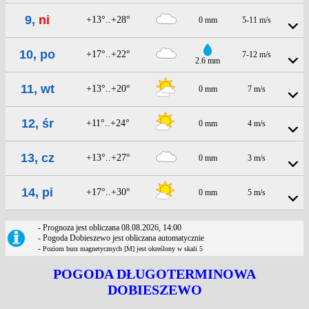
9,
ni
+13°..+28°
0 mm
5-11 m/s
10, po
+17°..+22°
7-12 m/s
2.6 mm
11, wt
+13°..+20°
0 mm
7 m/s
12, śr
+11°..+24°
0 mm
4 m/s
13, cz
+13°..+27°
0 mm
3 m/s
14, pi
+17°..+30°
0 mm
5 m/s
- Prognoza jest obliczana 08.08.2026, 14:00
- Pogoda Dobieszewo jest obliczana automatycznie
-
Poziom burz magnetycznych [M] jest określony w skali 5
POGODA DŁUGOTERMINOWA
DOBIESZEWO