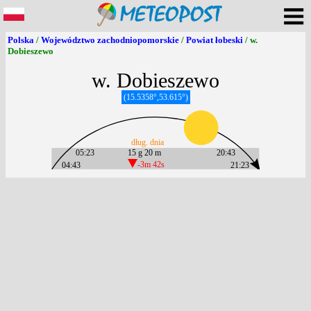
Polska
/
Województwo zachodniopomorskie
/
Powiat łobeski
/ w.
Dobieszewo
w. Dobieszewo
(15.5358°,53.615°)
dług. dnia
05:23
15 g 20 m
20:43
04:43
-3m 42s
21:23