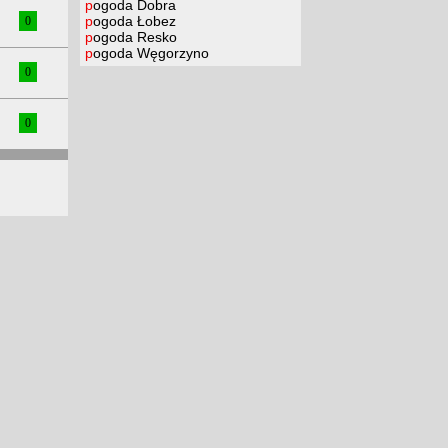
pogoda Dobra
pogoda Łobez
0
pogoda Resko
pogoda Węgorzyno
0
0