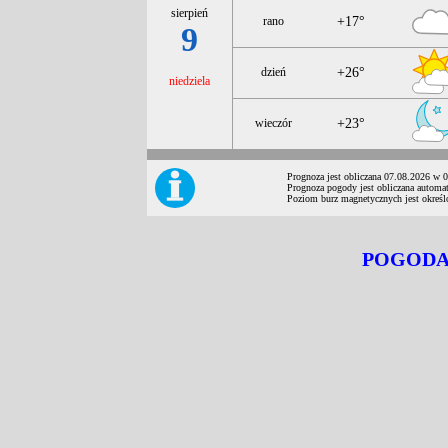
sierpień
rano
+17°
9
dzień
+26°
niedziela
wieczór
+23°
Prognoza jest obliczana 07.08.2026 w 
Prognoza pogody jest obliczana automat
Poziom burz magnetycznych jest określ
POGODA