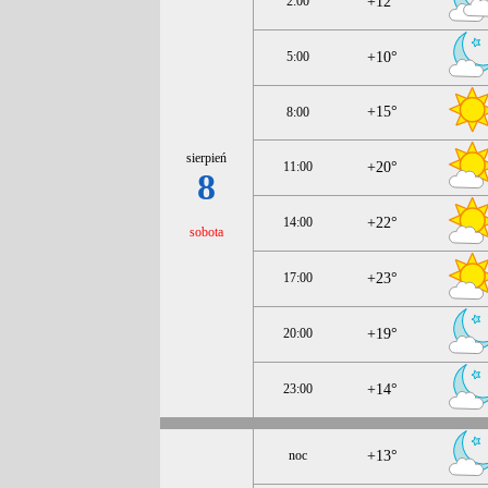
2:00
+12°
5:00
+10°
+15°
8:00
sierpień
11:00
+20°
8
14:00
+22°
sobota
17:00
+23°
20:00
+19°
23:00
+14°
noc
+13°