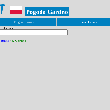
Pogoda Gardno
Prognoza pogody
Komunikat meteo
 lokalizacji
łobeski
/ w. Gardno