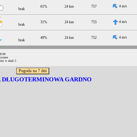
4 m/s
61%
24 km
757
brak
4 m/s
31%
24 km
755
brak
4 m/s
49%
24 km
752
brak
08:00
ycznie
ony w skali 5
 DŁUGOTERMINOWA GARDNO