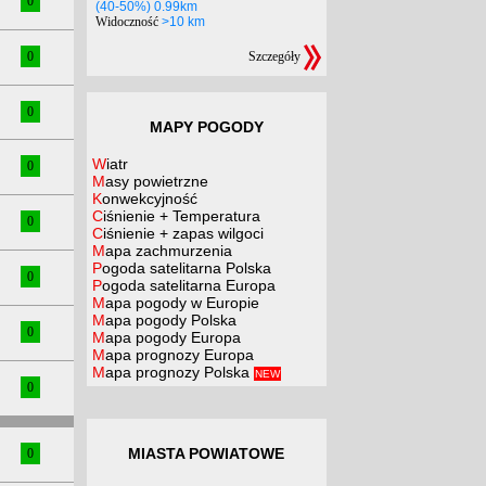
0
(40-50%) 0.99km
Widoczność
>10 km
0
Szczegóły
0
MAPY POGODY
Wiatr
0
Masy powietrzne
Konwekcyjność
Ciśnienie + Temperatura
0
Ciśnienie + zapas wilgoci
Mapa zachmurzenia
Pogoda satelitarna Polska
0
Pogoda satelitarna Europa
Mapa pogody w Europie
Mapa pogody Polska
0
Mapa pogody Europa
Mapa prognozy Europa
Mapa prognozy Polska
NEW
0
MIASTA POWIATOWE
0