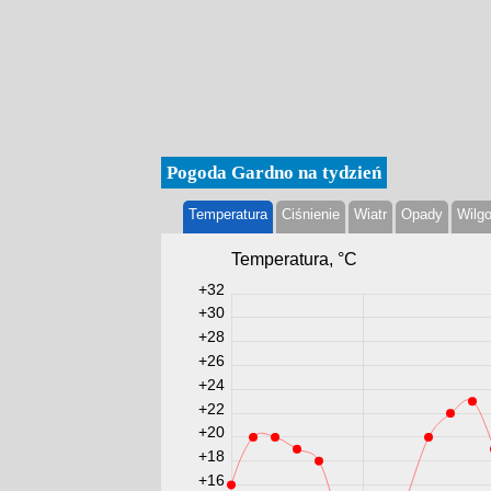
Pogoda Gardno na tydzień
Temperatura
Ciśnienie
Wiatr
Opady
Wilg
Temperatura, °С
+32
+30
+28
+26
+24
+22
+20
+18
+16