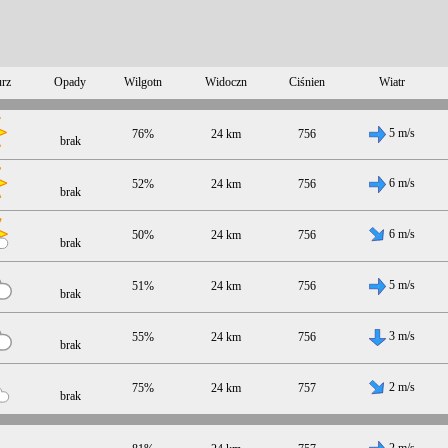
rz
Opady
Wilgotn
Widoczn
Ciśnien
Wiatr
5 m/s
76%
24 km
756
brak
6 m/s
52%
24 km
756
brak
6 m/s
50%
24 km
756
brak
5 m/s
51%
24 km
756
brak
3 m/s
55%
24 km
756
brak
2 m/s
75%
24 km
757
brak
2 m/s