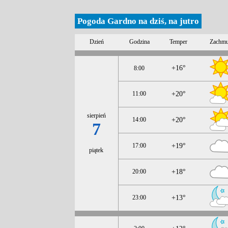
Pogoda Gardno na dziś, na jutro
Dzień
Godzina
Temper
Zachmu
+16°
8:00
11:00
+20°
sierpień
14:00
+20°
7
17:00
+19°
piątek
20:00
+18°
23:00
+13°