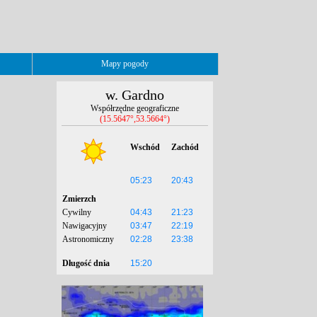
Mapy pogody
w. Gardno
Współrzędne geograficzne
(15.5647°,53.5664°)
Wschód
Zachód
05:23
20:43
Zmierzch
Cywilny
04:43
21:23
Nawigacyjny
03:47
22:19
Astronomiczny
02:28
23:38
Długość dnia
15:20