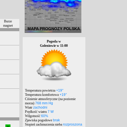
Burze
magnet
MAPA PROGNOZY POLSKA
Pogoda w
Goleniowie w 11:00
Temperatura powietrza
+19°
Temperatura komfortowa
+19°
Ciśnienie atmosferyczne (na poziomie
morza)
768 mm Hg
Wiatr
zachodni
Prędkość wiatru
7 W
Wilgotność
60%
Zjawiska pogodowe
brak
Stopień zachmurzenia nieba
rozproszona