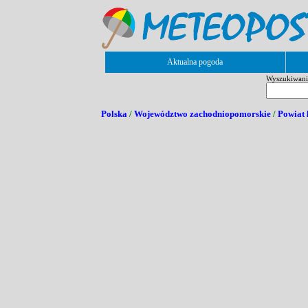
Aktualna pogoda
Wyszukiwanie
Polska
/
Województwo zachodniopomorskie
/
Powiat 