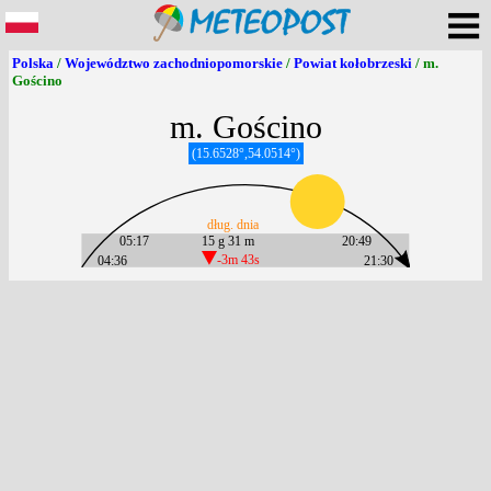
Polska
/
Województwo zachodniopomorskie
/
Powiat kołobrzeski
/ m.
Gościno
m. Gościno
(15.6528°,54.0514°)
dług. dnia
05:17
15 g 31 m
20:49
04:36
-3m 43s
21:30