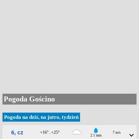
Pogoda Gościno
Pogoda na dziś, na jutro, tydzień
6, cz
+16°..+25°
7 m/s
2.1 mm