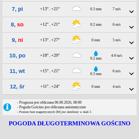
7, pi
+13°..+21°
0.3 mm
7 m/s
8,
so
+12°..+21°
0.2 mm
6 m/s
9,
ni
+13°..+27°
0 mm
5 m/s
10, po
+18°..+29°
4-9 m/s
0.2 mm
11, wt
+15°..+21°
6 m/s
0.3 mm
12, śr
+11°..+24°
0 mm
4 m/s
- Prognoza jest obliczana 06.08.2026, 08:00
- Pogoda Gościno jest obliczana automatycznie
-
Poziom burz magnetycznych [M] jest określony w skali 5
POGODA DŁUGOTERMINOWA GOŚCINO