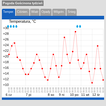
Pogoda Gościnona tydzień
Temper.
Ciśnien.
Wiatr
Opady
Wilgotn.
Snieg
Temperatura, °С
+30
+28
+26
+24
+22
+20
+18
+16
+14
+12
+10
08:00
11:00
14:00
17:00
20:00
23:00
02:00
05:00
08:00
11:00
14:00
17:00
20:00
23:00
02:00
08:00
14:00
20:00
02:00
08:00
14:00
20:00
02:00
08:00
14:00
20:00
02:00
08:00
14:00
20:00
02:00
08:00
14:00
20:00
02:00
6 cz
7 pi
8 so
9 ni
10 po
11 wt
12 śr