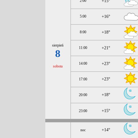
2:00
+15°
5:00
+16°
8:00
+18°
sierpień
11:00
+21°
8
14:00
+23°
sobota
+23°
17:00
+18°
20:00
+15°
23:00
+14°
noc