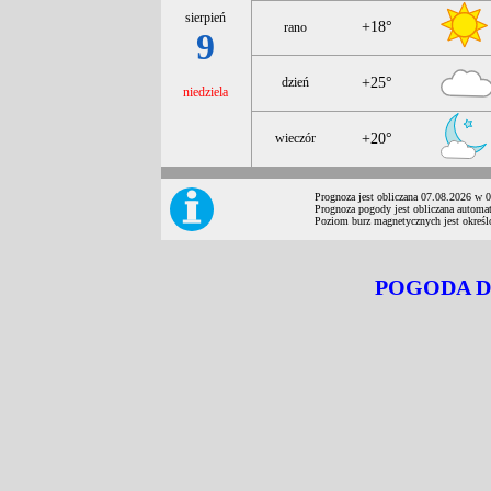
sierpień
+18°
rano
9
dzień
+25°
niedziela
wieczór
+20°
Prognoza jest obliczana 07.08.2026 w 
Prognoza pogody jest obliczana automat
Poziom burz magnetycznych jest określ
POGODA 