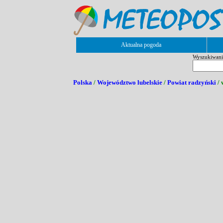
Aktualna pogoda
Wyszukiwanie
Polska
/
Województwo lubelskie
/
Powiat radzyński
/ 