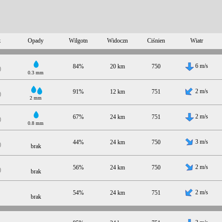
z
Opady
Wilgotn
Widoczn
Ciśnien
Wiatr
6 m/s
84%
20 km
750
0.3 mm
2 m/s
91%
12 km
751
2 mm
2 m/s
67%
24 km
751
0.8 mm
3 m/s
44%
24 km
750
brak
2 m/s
56%
24 km
750
brak
2 m/s
54%
24 km
751
brak