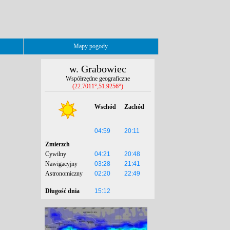
Mapy pogody
w. Grabowiec
Współrzędne geograficzne
(22.7011°,51.9256°)
Wschód
Zachód
04:59
20:11
Zmierzch
Cywilny
04:21
20:48
Nawigacyjny
03:28
21:41
Astronomiczny
02:20
22:49
Długość dnia
15:12