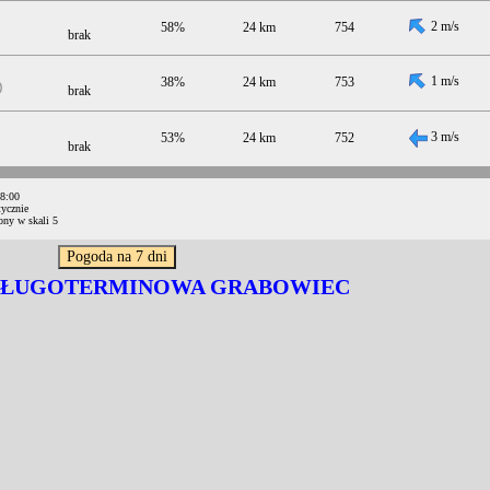
2 m/s
58%
24 km
754
brak
1 m/s
38%
24 km
753
brak
3 m/s
53%
24 km
752
brak
08:00
ycznie
ony w skali 5
DŁUGOTERMINOWA GRABOWIEC