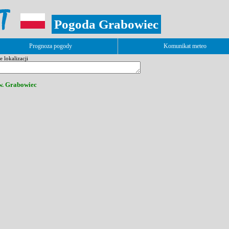
Pogoda Grabowiec
Prognoza pogody
Komunikat meteo
 lokalizacji
w. Grabowiec