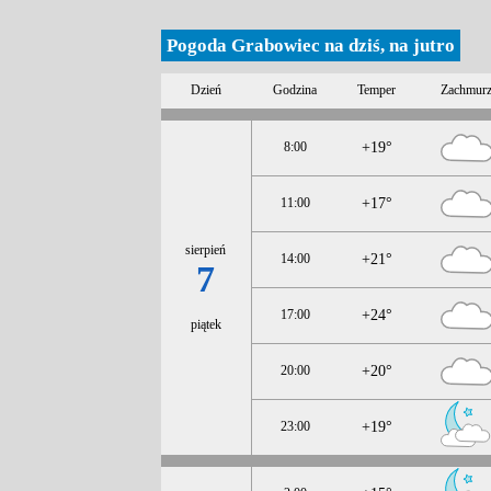
Pogoda Grabowiec na dziś, na jutro
Dzień
Godzina
Temper
Zachmur
8:00
+19°
11:00
+17°
sierpień
14:00
+21°
7
17:00
+24°
piątek
20:00
+20°
23:00
+19°