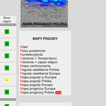
Burze
magnet
MAPA PROGNOZY POLSKA
0
MAPY POGODY
0
Wiatr
Masy powietrzne
Konwekcyjność
0
Ciśnienie + Temperatura
Ciśnienie + zapas wilgoci
Mapa zachmurzenia
0
Pogoda satelitarna Polska
Pogoda satelitarna Europa
Mapa pogody w Europie
1-
Mapa pogody Polska
Mapa pogody Europa
Mapa prognozy Europa
Mapa prognozy Polska
0
NEW