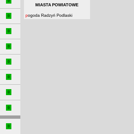
0
MIASTA POWIATOWE
pogoda Radzyń Podlaski
0
0
0
0
0
0
0
0