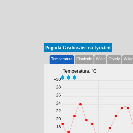
Pogoda Grabowiec na tydzień
Temperatura
Ciśnienie
Wiatr
Opady
Wilg
Temperatura, °С
+30
+28
+26
+24
+22
+20
+18