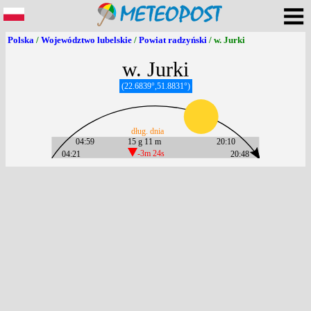
Polska
/
Województwo lubelskie
/
Powiat radzyński
/ w. Jurki
w. Jurki
(22.6839°,51.8831°)
dług. dnia
04:59
15 g 11 m
20:10
04:21
-3m 24s
20:48