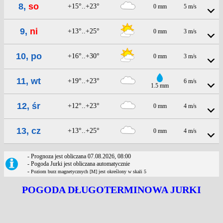
8,
so
+15°..+23°
0 mm
5 m/s
9,
ni
+13°..+25°
0 mm
3 m/s
10, po
+16°..+30°
0 mm
3 m/s
11, wt
+19°..+23°
6 m/s
1.5 mm
12, śr
+12°..+23°
0 mm
4 m/s
13, cz
+13°..+25°
0 mm
4 m/s
- Prognoza jest obliczana 07.08.2026, 08:00
- Pogoda Jurki jest obliczana automatycznie
-
Poziom burz magnetycznych [M] jest określony w skali 5
POGODA DŁUGOTERMINOWA JURKI