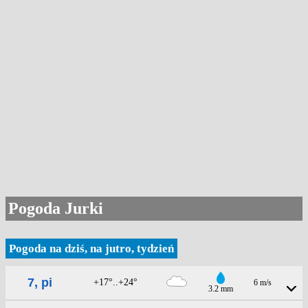
Pogoda Jurki
Pogoda na dziś, na jutro, tydzień
7, pi
+17°..+24°
6 m/s
3.2 mm