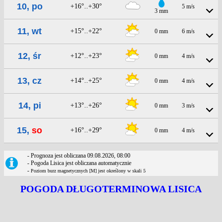
10, po
+16°..+30°
5 m/s
3 mm
11, wt
+15°..+22°
0 mm
6 m/s
12, śr
+12°..+23°
0 mm
4 m/s
13, cz
+14°..+25°
0 mm
4 m/s
14, pi
+13°..+26°
0 mm
3 m/s
15,
so
+16°..+29°
0 mm
4 m/s
- Prognoza jest obliczana 09.08.2026, 08:00
- Pogoda Lisica jest obliczana automatycznie
-
Poziom burz magnetycznych [M] jest określony w skali 5
POGODA DŁUGOTERMINOWA LISICA