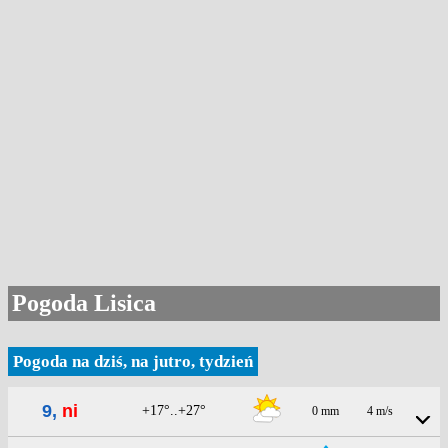
Pogoda Lisica
Pogoda na dziś, na jutro, tydzień
9,
ni
+17°..+27°
0 mm
4 m/s