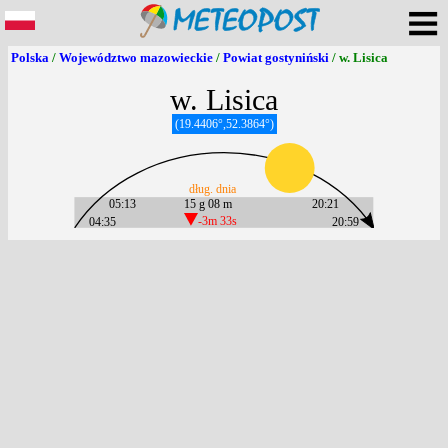
Polska
/
Województwo mazowieckie
/
Powiat gostyniński
/ w. Lisica
w. Lisica
(19.4406°,52.3864°)
dług. dnia
05:13
15 g 08 m
20:21
04:35
-3m 33s
20:59