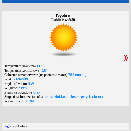
Pogoda w
Lublinie w 8:30
Temperatura powietrza
+18°
Temperatura komfortowa
+18°
Ciśnienie atmosferyczne (na poziomie morza)
768 mm Hg
Wiatr
wschodni
Prędkość wiatru
6 W
Wilgotność
68%
Zjawiska pogodowe
brak
Stopień zachmurzenia nieba
chmur kłębiasto-deszczowych nie ma
Widoczność
>10 km
pogoda
w Polsce