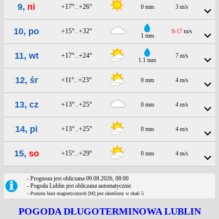
9,
ni
+17°..+26°
0 mm
3 m/s
10, po
+15°..+32°
9-17
m/s
1 mm
11, wt
+17°..+24°
7 m/s
1.1 mm
12, śr
+11°..+23°
0 mm
4 m/s
13, cz
+13°..+25°
0 mm
4 m/s
14, pi
+13°..+25°
0 mm
4 m/s
15,
so
+15°..+29°
0 mm
4 m/s
- Prognoza jest obliczana 09.08.2026, 08:00
- Pogoda Lublin jest obliczana automatycznie
-
Poziom burz magnetycznych [M] jest określony w skali 5
POGODA DŁUGOTERMINOWA LUBLIN