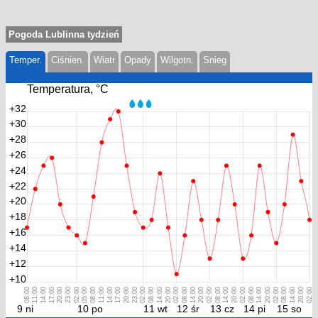
Pogoda Lublinna tydzień
Temper.
Ciśnien.
Wiatr
Opady
Wilgotn.
Snieg
Temperatura, °С
+32
+30
+28
+26
+24
+22
+20
+18
+16
+14
+12
+10
08:00
11:00
14:00
17:00
20:00
23:00
02:00
05:00
08:00
11:00
14:00
17:00
20:00
23:00
02:00
08:00
14:00
20:00
02:00
08:00
14:00
20:00
02:00
08:00
14:00
20:00
02:00
08:00
14:00
20:00
02:00
08:00
14:00
20:00
02:00
9 ni
10 po
11 wt
12 śr
13 cz
14 pi
15 so