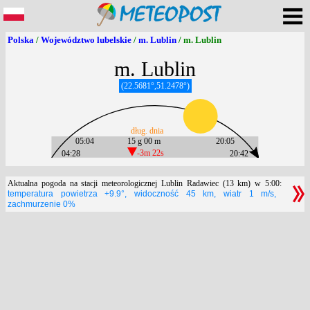
Polska
/
Województwo lubelskie
/
m. Lublin
/ m. Lublin
m. Lublin
(22.5681°,51.2478°)
dług. dnia
05:04
15 g 00 m
20:05
04:28
-3m 22s
20:42
Aktualna pogoda na stacji meteorologicznej Lublin Radawiec (13 km) w 5:00:
temperatura powietrza +9.9°, widoczność 45 km, wiatr 1 m/s,
zachmurzenie 0%