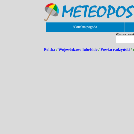
Aktualna pogoda
Wyszukiwanie
Polska
/
Województwo lubelskie
/
Powiat radzyński
/ 