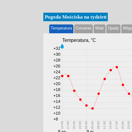
Pogoda Mościska na tydzień
Temperatura
Ciśnienie
Wiatr
Opady
Wilg
Temperatura, °С
+32
+30
+28
+26
+24
+22
+20
+18
+16
+14
+12
+10
+8
14:00
17:00
20:00
23:00
02:00
05:00
08:00
11:00
14:00
17:00
20:00
23:00
8 so
9 ni