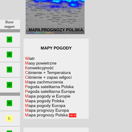
Burze
magnet
MAPA PROGNOZY POLSKA
0
MAPY POGODY
0
Wiatr
Masy powietrzne
Konwekcyjność
0
Ciśnienie + Temperatura
Ciśnienie + zapas wilgoci
Mapa zachmurzenia
0
Pogoda satelitarna Polska
Pogoda satelitarna Europa
Mapa pogody w Europie
Mapa pogody Polska
0
Mapa pogody Europa
Mapa prognozy Europa
Mapa prognozy Polska
NEW
1-