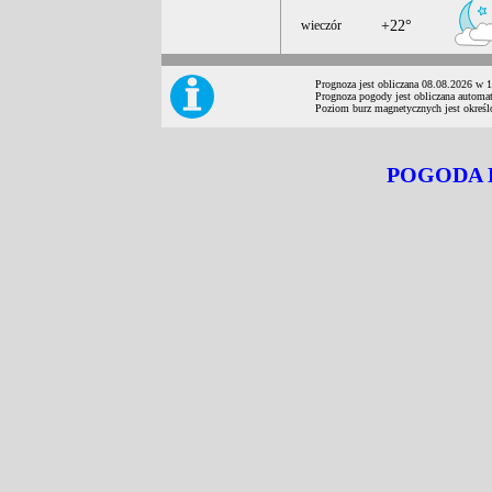
wieczór
+22°
Prognoza jest obliczana 08.08.2026 w 
Prognoza pogody jest obliczana automat
Poziom burz magnetycznych jest określ
POGODA 