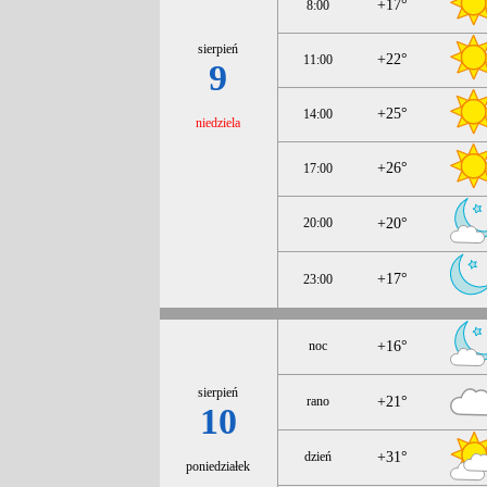
+17°
8:00
sierpień
+22°
11:00
9
+25°
14:00
niedziela
+26°
17:00
20:00
+20°
+17°
23:00
noc
+16°
sierpień
rano
+21°
10
dzień
+31°
poniedziałek