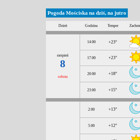
Pogoda Mościska na dziś, na jutro
Dzień
Godzina
Temper
Zachm
14:00
+23°
sierpień
+23°
17:00
8
+18°
20:00
sobota
+15°
23:00
+13°
2:00
+12°
5:00