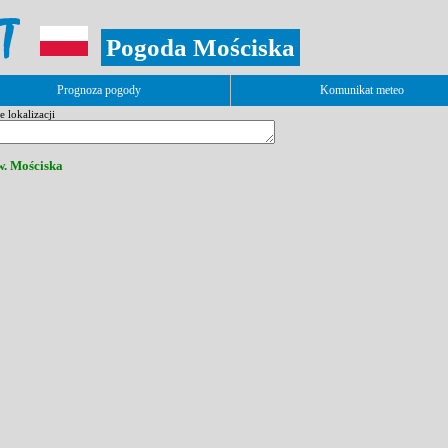
Pogoda Mościska
Prognoza pogody
Komunikat meteo
 lokalizacji
w. Mościska