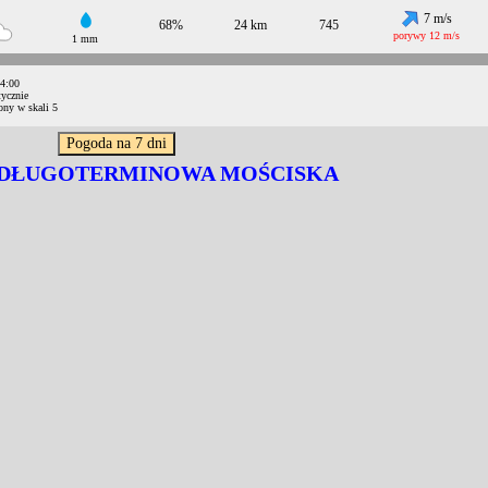
7 m/s
68%
24 km
745
porywy 12 m/s
1 mm
14:00
ycznie
ony w skali 5
DŁUGOTERMINOWA MOŚCISKA