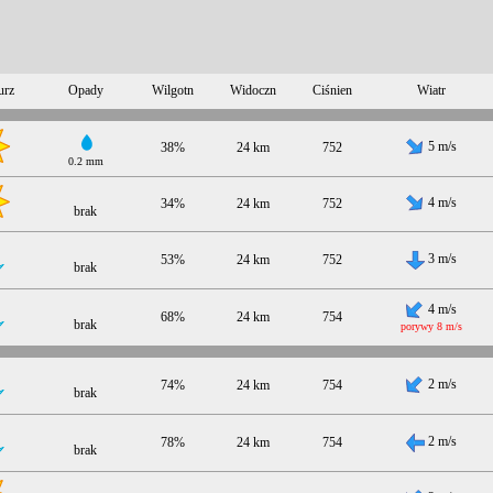
urz
Opady
Wilgotn
Widoczn
Ciśnien
Wiatr
5 m/s
38%
24 km
752
0.2 mm
4 m/s
34%
24 km
752
brak
3 m/s
53%
24 km
752
brak
4 m/s
68%
24 km
754
brak
porywy 8 m/s
2 m/s
74%
24 km
754
brak
2 m/s
78%
24 km
754
brak