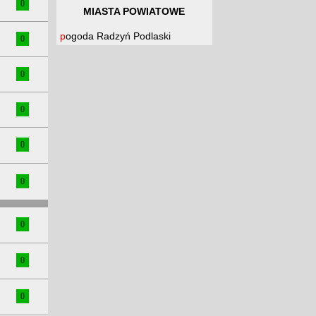
0
MIASTA POWIATOWE
pogoda Radzyń Podlaski
0
0
0
0
0
0
0
0