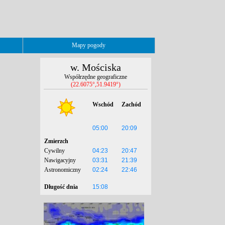
Mapy pogody
w. Mościska
Współrzędne geograficzne
(22.6075°,51.9419°)
Wschód
Zachód
05:00
20:09
Zmierzch
Cywilny
04:23
20:47
Nawigacyjny
03:31
21:39
Astronomiczny
02:24
22:46
Długość dnia
15:08