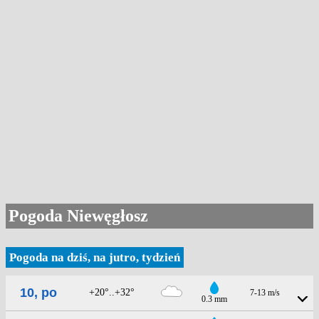
Pogoda Niewęgłosz
Pogoda na dziś, na jutro, tydzień
10, po
+20°..+32°
7-13 m/s
0.3 mm