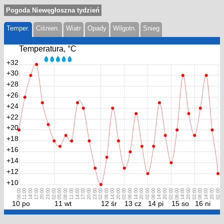
Pogoda Niewęgłoszna tydzień
Temper.
Ciśnien.
Wiatr
Opady
Wilgotn.
Snieg
Temperatura, °С
+32
+30
+28
+26
+24
+22
+20
+18
+16
+14
+12
+10
08:00
11:00
14:00
17:00
20:00
23:00
02:00
05:00
08:00
11:00
14:00
17:00
20:00
23:00
02:00
08:00
14:00
20:00
02:00
08:00
14:00
20:00
02:00
08:00
14:00
20:00
02:00
08:00
14:00
20:00
02:00
08:00
14:00
20:00
02:00
10 po
11 wt
12 śr
13 cz
14 pi
15 so
16 ni