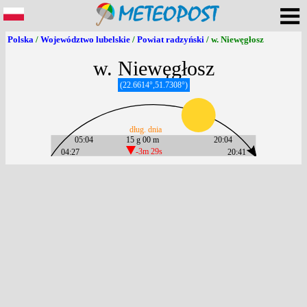
Polska
/
Województwo lubelskie
/
Powiat radzyński
/ w. Niewęgłosz
w. Niewęgłosz
(22.6614°,51.7308°)
dług. dnia
05:04
15 g 00 m
20:04
04:27
-3m 29s
20:41