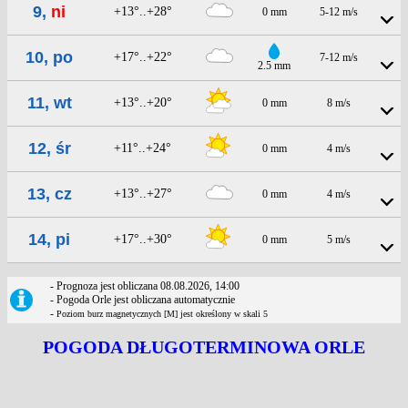
9,
ni
+13°..+28°
0 mm
5-12 m/s
10, po
+17°..+22°
7-12 m/s
2.5 mm
11, wt
+13°..+20°
0 mm
8 m/s
12, śr
+11°..+24°
0 mm
4 m/s
13, cz
+13°..+27°
0 mm
4 m/s
14, pi
+17°..+30°
0 mm
5 m/s
- Prognoza jest obliczana 08.08.2026, 14:00
- Pogoda Orle jest obliczana automatycznie
-
Poziom burz magnetycznych [M] jest określony w skali 5
POGODA DŁUGOTERMINOWA ORLE