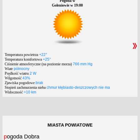
Pogoda w
Goleniowie w 19:00
Temperatura powietrza
+22°
Temperatura komfortowa
+25°
Ciśnienie atmosferyczne (na poziomie morza)
766 mm Hg
Wiatr
północny
Prędkość wiatru
2 W
Wilgotność
43%
Zjawiska pogodowe
brak
Stopień zachmurzenia nieba
chmur kłębiasto-deszczowych nie ma
Widoczność
>10 km
MIASTA POWIATOWE
pogoda Dobra