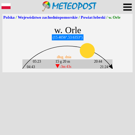
Polska
/
Województwo zachodniopomorskie
/
Powiat łobeski
/ w. Orle
w. Orle
(15.4056°,53.6353°)
dług. dnia
05:23
15 g 20 m
20:44
04:43
-3m 43s
21:24