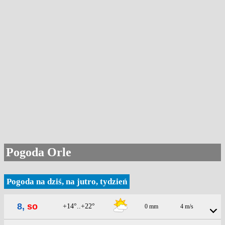
Pogoda Orle
Pogoda na dziś, na jutro, tydzień
8,
so
+14°..+22°
0 mm
4 m/s