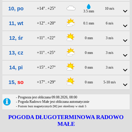
10, po
+14°..+25°
10 m/s
3.5 mm
11, wt
+12°..+20°
0.1 mm
6 m/s
12, śr
+11°..+22°
0 mm
3 m/s
13, cz
+11°..+25°
0 mm
3 m/s
14, pi
+15°..+27°
0 mm
3 m/s
15,
so
+17°..+29°
0 mm
5-10 m/s
- Prognoza jest obliczana 09.08.2026, 08:00
- Pogoda Radowo Małe jest obliczana automatycznie
-
Poziom burz magnetycznych [M] jest określony w skali 5
POGODA DŁUGOTERMINOWA RADOWO
MAŁE