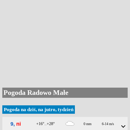
Pogoda Radowo Małe
Pogoda na dziś, na jutro, tydzień
9,
ni
+16°..+28°
0 mm
6-14 m/s