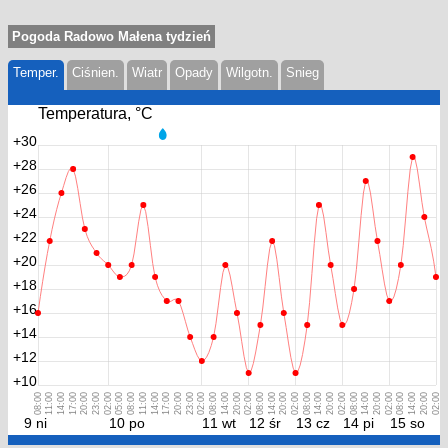
Pogoda Radowo Małena tydzień
Temper.
Ciśnien.
Wiatr
Opady
Wilgotn.
Snieg
Temperatura, °С
+30
+28
+26
+24
+22
+20
+18
+16
+14
+12
+10
08:00
11:00
14:00
17:00
20:00
23:00
02:00
05:00
08:00
11:00
14:00
17:00
20:00
23:00
02:00
08:00
14:00
20:00
02:00
08:00
14:00
20:00
02:00
08:00
14:00
20:00
02:00
08:00
14:00
20:00
02:00
08:00
14:00
20:00
02:00
9 ni
10 po
11 wt
12 śr
13 cz
14 pi
15 so