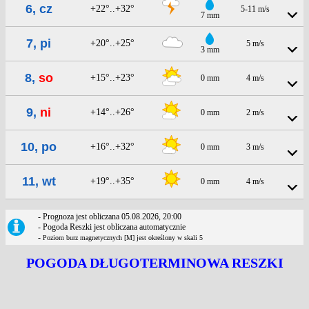
6, cz
+22°..+32°
5-11 m/s
7 mm
7, pi
+20°..+25°
5 m/s
3 mm
8,
so
+15°..+23°
0 mm
4 m/s
9,
ni
+14°..+26°
0 mm
2 m/s
10, po
+16°..+32°
0 mm
3 m/s
11, wt
+19°..+35°
0 mm
4 m/s
- Prognoza jest obliczana 05.08.2026, 20:00
- Pogoda Reszki jest obliczana automatycznie
-
Poziom burz magnetycznych [M] jest określony w skali 5
POGODA DŁUGOTERMINOWA RESZKI