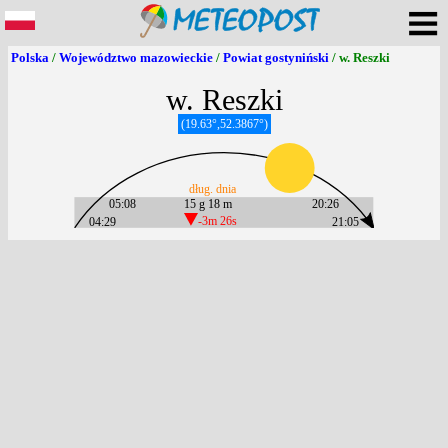
Polska
/
Województwo mazowieckie
/
Powiat gostyniński
/ w. Reszki
w. Reszki
(19.63°,52.3867°)
dług. dnia
05:08
15 g 18 m
20:26
04:29
-3m 26s
21:05