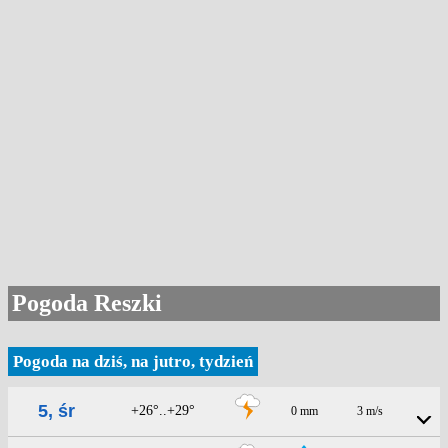
Pogoda Reszki
Pogoda na dziś, na jutro, tydzień
5, śr
+26°..+29°
0 mm
3 m/s