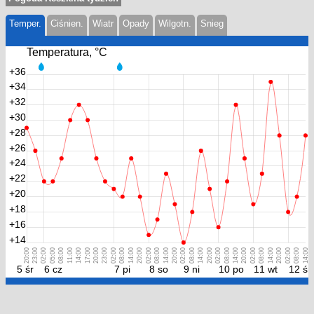
Temper.
Ciśnien.
Wiatr
Opady
Wilgotn.
Snieg
Temperatura, °С
+36
+34
+32
+30
+28
+26
+24
+22
+20
+18
+16
+14
20:00
23:00
02:00
05:00
08:00
11:00
14:00
17:00
20:00
23:00
02:00
08:00
14:00
20:00
02:00
08:00
14:00
20:00
02:00
08:00
14:00
20:00
02:00
08:00
14:00
20:00
02:00
08:00
14:00
20:00
02:00
08:00
14:00
5 śr
6 cz
7 pi
8 so
9 ni
10 po
11 wt
12 śr