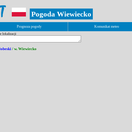
Pogoda Wiewiecko
Prognoza pogody
Komunikat meteo
 lokalizacji
łobeski
/ w. Wiewiecko