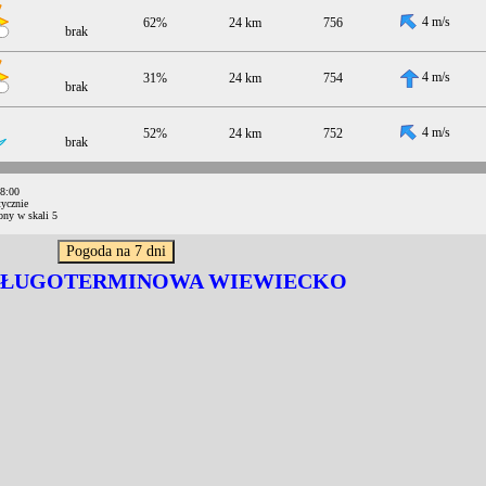
4 m/s
62%
24 km
756
brak
4 m/s
31%
24 km
754
brak
4 m/s
52%
24 km
752
brak
08:00
ycznie
ony w skali 5
DŁUGOTERMINOWA WIEWIECKO