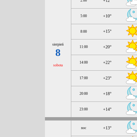
2:00
+12°
5:00
+10°
+15°
8:00
sierpień
11:00
+20°
8
14:00
+22°
sobota
17:00
+23°
20:00
+18°
23:00
+14°
noc
+13°