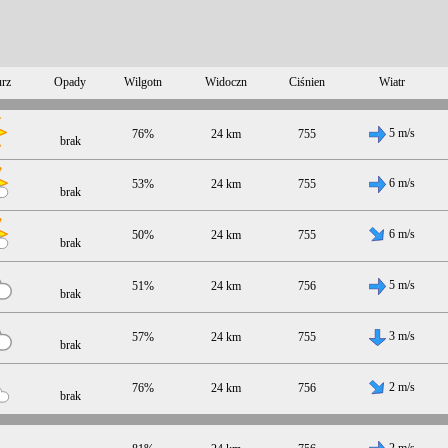
rz
Opady
Wilgotn
Widoczn
Ciśnien
Wiatr
5 m/s
76%
24 km
755
brak
6 m/s
53%
24 km
755
brak
6 m/s
50%
24 km
755
brak
5 m/s
51%
24 km
756
brak
3 m/s
57%
24 km
755
brak
2 m/s
76%
24 km
756
brak
2 m/s