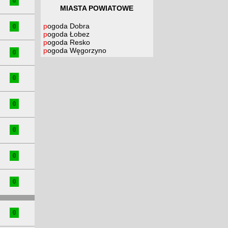
0
MIASTA POWIATOWE
pogoda Dobra
0
pogoda Łobez
pogoda Resko
pogoda Węgorzyno
0
0
0
0
0
0
0