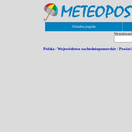
Aktualna pogoda
Wyszukiwanie
Polska
/
Województwo zachodniopomorskie
/
Powiat 