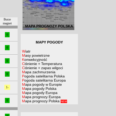
Burze
magnet
MAPA PROGNOZY POLSKA
0
MAPY POGODY
0
Wiatr
Masy powietrzne
Konwekcyjność
0
Ciśnienie + Temperatura
Ciśnienie + zapas wilgoci
Mapa zachmurzenia
0
Pogoda satelitarna Polska
Pogoda satelitarna Europa
Mapa pogody w Europie
1-
Mapa pogody Polska
Mapa pogody Europa
Mapa prognozy Europa
0
Mapa prognozy Polska
NEW