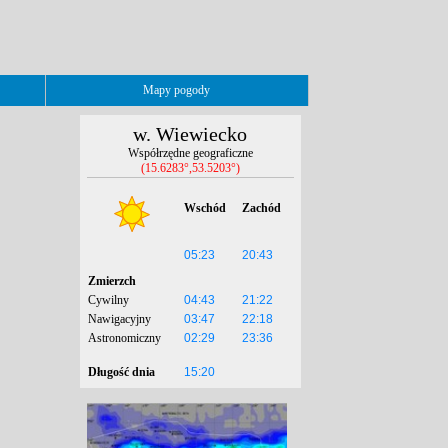
Mapy pogody
w. Wiewiecko
Współrzędne geograficzne
(15.6283°,53.5203°)
Wschód
Zachód
05:23
20:43
Zmierzch
Cywilny
04:43
21:22
Nawigacyjny
03:47
22:18
Astronomiczny
02:29
23:36
Długość dnia
15:20