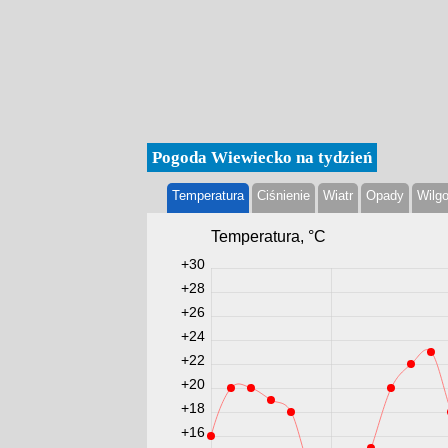
Pogoda Wiewiecko na tydzień
Temperatura
Ciśnienie
Wiatr
Opady
Wilg
Temperatura, °С
+30
+28
+26
+24
+22
+20
+18
+16