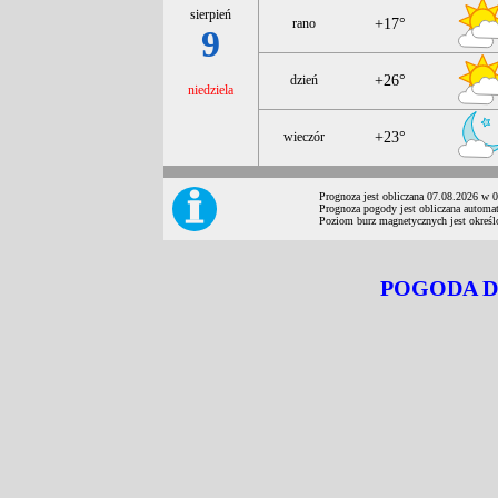
sierpień
rano
+17°
9
dzień
+26°
niedziela
wieczór
+23°
Prognoza jest obliczana 07.08.2026 w 
Prognoza pogody jest obliczana automat
Poziom burz magnetycznych jest określ
POGODA 