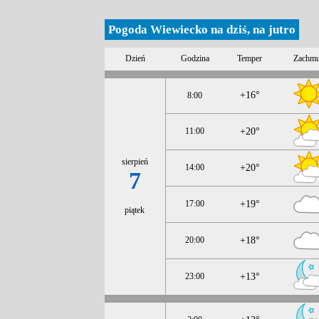
Pogoda Wiewiecko na dziś, na jutro
Dzień
Godzina
Temper
Zachmu
+16°
8:00
11:00
+20°
sierpień
14:00
+20°
7
17:00
+19°
piątek
20:00
+18°
23:00
+13°