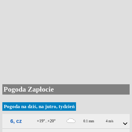
Pogoda Zapłocie
Pogoda na dziś, na jutro, tydzień
6, cz
+19°..+20°
0.1 mm
4 m/s