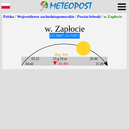
Polska
/
Województwo zachodniopomorskie
/
Powiat łobeski
/ w. Zapłocie
w. Zapłocie
(15.3042°,53.5536°)
dług. dnia
05:22
15 g 24 m
20:46
04:42
-3m 40s
21:26