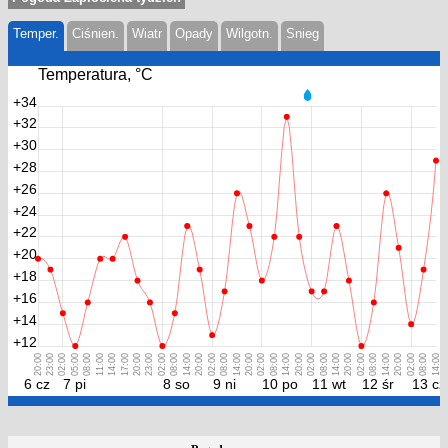
Temper.
Ciśnien.
Wiatr
Opady
Wilgotn.
Snieg
Temperatura, °С
+34
+32
+30
+28
+26
+24
+22
+20
+18
+16
+14
+12
20:00
23:00
02:00
05:00
08:00
11:00
14:00
17:00
20:00
23:00
02:00
08:00
14:00
20:00
02:00
08:00
14:00
20:00
02:00
08:00
14:00
20:00
02:00
08:00
14:00
20:00
02:00
08:00
14:00
20:00
02:00
08:00
14:00
6 cz
7 pi
8 so
9 ni
10 po
11 wt
12 śr
13 cz