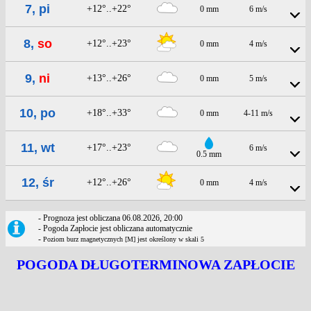
7, pi
+12°..+22°
0 mm
6 m/s
8,
so
+12°..+23°
0 mm
4 m/s
9,
ni
+13°..+26°
0 mm
5 m/s
10, po
+18°..+33°
0 mm
4-11 m/s
11, wt
+17°..+23°
6 m/s
0.5 mm
12, śr
+12°..+26°
0 mm
4 m/s
- Prognoza jest obliczana 06.08.2026, 20:00
- Pogoda Zapłocie jest obliczana automatycznie
-
Poziom burz magnetycznych [M] jest określony w skali 5
POGODA DŁUGOTERMINOWA ZAPŁOCIE