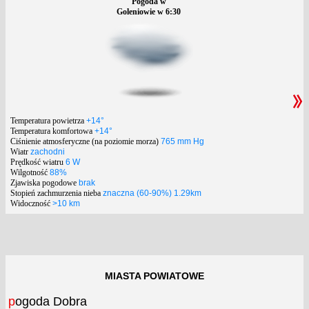
Pogoda w
Goleniowie w 6:30
Temperatura powietrza
+14°
Temperatura komfortowa
+14°
Ciśnienie atmosferyczne (na poziomie morza)
765 mm Hg
Wiatr
zachodni
Prędkość wiatru
6 W
Wilgotność
88%
Zjawiska pogodowe
brak
Stopień zachmurzenia nieba
znaczna (60-90%) 1.29km
Widoczność
>10 km
MIASTA POWIATOWE
pogoda Dobra