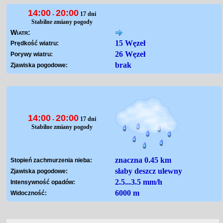
14:00
20:00
-
17 dni
Stabilne zmiany pogody
Wiatr:
15 Węzeł
Prędkość wiatru:
26 Węzeł
Porywy wiatru:
brak
Zjawiska pogodowe:
14:00
20:00
-
17 dni
Stabilne zmiany pogody
znaczna 0.45 km
Stopień zachmurzenia nieba:
słaby deszcz ulewny
Zjawiska pogodowe:
2.5...3.5 mm/h
Intensywność opadów:
6000 m
Widoczność: