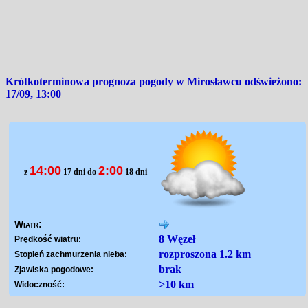
Krótkoterminowa prognoza pogody w Mirosławcu odświeżono:
17/09, 13:00
14:00
2:00
z
17 dni do
18 dni
Wiatr:
8 Węzeł
Prędkość wiatru:
rozproszona 1.2 km
Stopień zachmurzenia nieba:
brak
Zjawiska pogodowe:
>10 km
Widoczność: